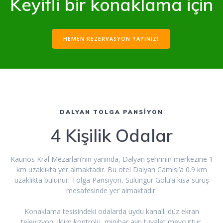
Keyifli bir konaklama için
HEMEN REZERVASYON YAPINIZ!
DALYAN TOLGA PANSİYON
4 Kişilik Odalar
Kaunos Kral Mezarları’nın yanında, Dalyan şehrinin merkezine 1
km uzaklıkta yer almaktadır. Bu otel Dalyan Camisi’a 0.9 km
uzaklıkta bulunur. Tolga Pansiyon, Sülüngür Gölü’a kısa sürüş
mesafesinde yer almaktadır.
Konaklama tesisindeki odalarda uydu kanallı düz ekran
televizyon, iklim kontrolü ,minibar,ayrı tuvalet mevcuttur.