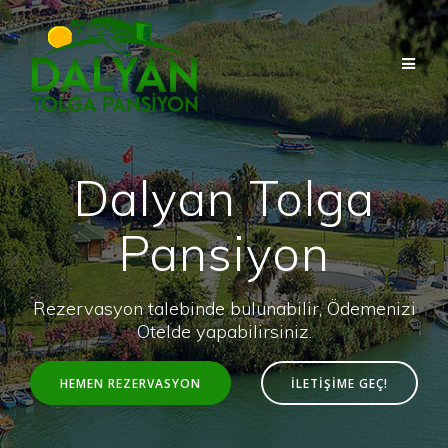
Skip
to
content
Dalyan Tolga
Pansiyon
Rezervasyon talebinde bulunabilir, Ödemenizi
Otelde yapabilirsiniz.
HEMEN REZERVASYON
İLETİŞİME GEÇ!